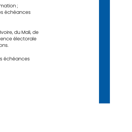
mation ;
 les échéances
voire, du Mali, de
ence électorale
ons.
nes échéances