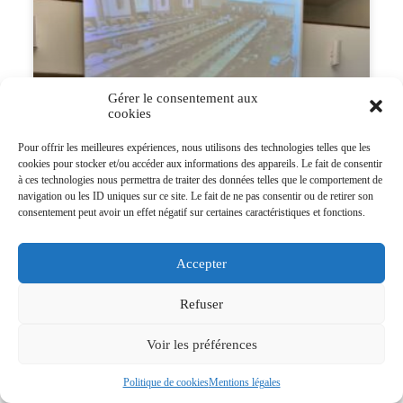
Gérer le consentement aux
cookies
Pour offrir les meilleures expériences, nous utilisons des technologies telles que les
cookies pour stocker et/ou accéder aux informations des appareils. Le fait de consentir
ASSEMBLEE GENERALE DE
à ces technologies nous permettra de traiter des données telles que le comportement de
L’AFCNDH
navigation ou les ID uniques sur ce site. Le fait de ne pas consentir ou de retirer son
consentement peut avoir un effet négatif sur certaines caractéristiques et fonctions.
En marge de la rencontre annuelle
organisée par l’Alliance mondiale des INDH
Accepter
(GANHRI) à Genève, L’AFCNDH a tenu son
l’assemblée générale le 7 mai 2024, de
Refuser
Lire la suite >
Voir les préférences
Politique de cookies
Mentions légales
15 mai 2024