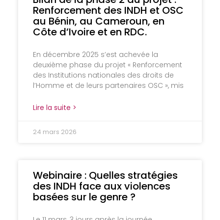
Renforcement des INDH et OSC
au Bénin, au Cameroun, en
Côte d’Ivoire et en RDC.
En décembre 2025 s’est achevée la
deuxième phase du projet « Renforcement
des Institutions nationales des droits de
l’Homme et de leurs partenaires OSC », mis
Lire la suite >
24 mars 2026
Webinaire : Quelles stratégies
des INDH face aux violences
basées sur le genre ?
Le 11 mars, 3 jours après la journée