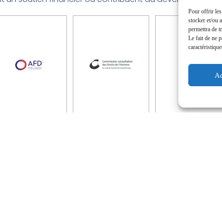
Pour offrir le
stocker et/ou 
permettra de t
Le fait de ne 
caractéristique
Ac