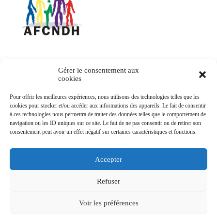
Association francophone des commissions nationales
des droits de l'Homme
Contact
Gérer le consentement aux
cookies
20 Avenue de Segur
Pour offrir les meilleures expériences, nous utilisons des technologies telles que les
75007 Paris
cookies pour stocker et/ou accéder aux informations des appareils. Le fait de consentir
Email : afcndh(@)afcndh.org
à ces technologies nous permettra de traiter des données telles que le comportement de
navigation ou les ID uniques sur ce site. Le fait de ne pas consentir ou de retirer son
consentement peut avoir un effet négatif sur certaines caractéristiques et fonctions.
Accepter
Refuser
© Tous droits réservés 2026 – AFCNDH
Mentions légales
Voir les préférences
Données personnelles