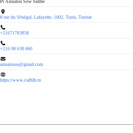
Pr Amsatou Sow Sidibe
8 rue du Sénégal, Lafayette, 1002, Tunis, Tunisie
+21671783858
+216 98 638 660
amsatouss@gmail.com
https://www.csdhlh.tn