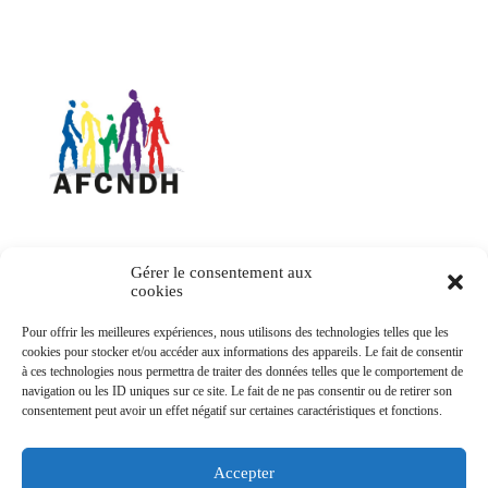
Association francophone des commissions nationales
des droits de l'Homme
Contact
Gérer le consentement aux
cookies
20 Avenue de Segur
Pour offrir les meilleures expériences, nous utilisons des technologies telles que les
75007 Paris
cookies pour stocker et/ou accéder aux informations des appareils. Le fait de consentir
Email : afcndh(@)afcndh.org
à ces technologies nous permettra de traiter des données telles que le comportement de
navigation ou les ID uniques sur ce site. Le fait de ne pas consentir ou de retirer son
consentement peut avoir un effet négatif sur certaines caractéristiques et fonctions.
Accepter