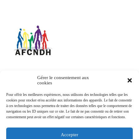
Association francophone des commissions nationales
des droits de l'Homme
Contact
Gérer le consentement aux
cookies
20 Avenue de Segur
Pour offrir les meilleures expériences, nous utilisons des technologies telles que les
75007 Paris
cookies pour stocker et/ou accéder aux informations des appareils. Le fait de consentir
Email : afcndh(@)afcndh.org
à ces technologies nous permettra de traiter des données telles que le comportement de
navigation ou les ID uniques sur ce site. Le fait de ne pas consentir ou de retirer son
consentement peut avoir un effet négatif sur certaines caractéristiques et fonctions.
Accepter