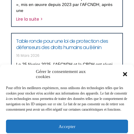
», mis en œuvre depuis 2023 par l’AFCNDH, après
une
Lire la suite >
Table ronde pour une loi de protection des
défenseurs des droits humains au Bénin
16 Mars 2026
Le 25 février 2025, l’AFCNDH et la CBDH ont réuni
des acteurs clés autour d’une table ronde sur la
Gérer le consentement aux
protection institutionnelle des défenseurs des droits
cookies
humains au Bénin. La rencontre
Pour offrir les meilleures expériences, nous utilisons des technologies telles que les
Lire la suite >
cookies pour stocker et/ou accéder aux informations des appareils. Le fait de consentir
à ces technologies nous permettra de traiter des données telles que le comportement de
navigation ou les ID uniques sur ce site. Le fait de ne pas consentir ou de retirer son
consentement peut avoir un effet négatif sur certaines caractéristiques et fonctions.
Atelier de formation initiale à la
Commission Béninoise des droits de l’Homme
Accepter
12 Mars 2026